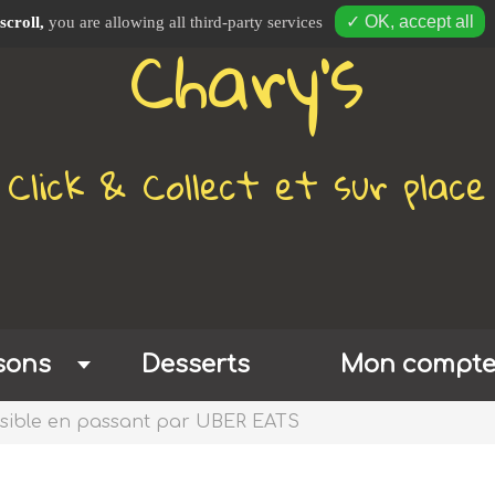
Chary's
✓ OK, accept all
scroll,
you are allowing all third-party services
Click & Collect et sur place
sons
Desserts
Mon compt
ssible en passant par UBER EATS