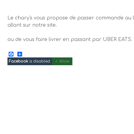
Le chary's vous propose de passer commande au 02
allant sur notre site.
ou de vous faire livrer en passant par UBER EATS.
Facebook
Share
Facebook
is disabled.
✓ Allow