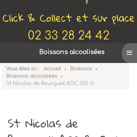
Click & Collect et sur place
02 33 28 24 42
≡
Voir aussi
Boissons alcoolisées
De Canette en Bobine
Vous êtes ici :
Accueil
Boissons
Boissons alcoolisées
St Nicolas de Bourgueil AOC 37,5 cl
St Nicolas de