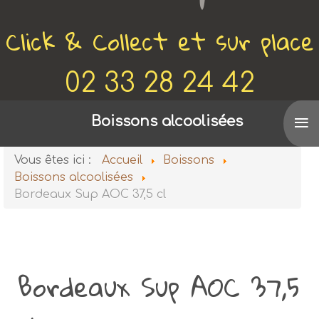
Click & Collect et sur place
02 33 28 24 42
≡
Voir aussi
Boissons alcoolisées
De Canette en Bobine
Vous êtes ici :
Accueil
Boissons
Boissons alcoolisées
Bordeaux Sup AOC 37,5 cl
Bordeaux Sup AOC 37,5