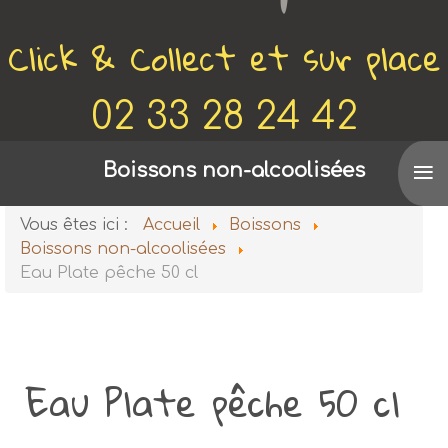
Click & Collect et sur place
02 33 28 24 42
≡
Voir aussi
Boissons non-alcoolisées
De Canette en Bobine
Vous êtes ici :
Accueil
Boissons
Boissons non-alcoolisées
Eau Plate pêche 50 cl
Eau Plate pêche 50 cl