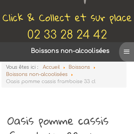
Click & Collect et sur place
02 33 28 24 42
≡
Voir aussi
Boissons non-alcoolisées
De Canette en Bobine
Vous êtes ici :
Accueil
Boissons
Boissons non-alcoolisées
Oasis pomme cassis framboise 33 cl
Oasis pomme cassis