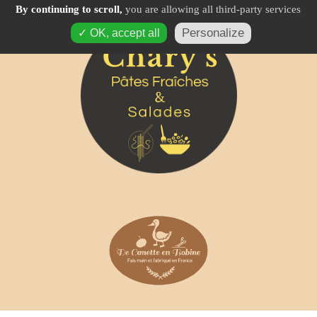
By continuing to scroll,
you are allowing all third-party services
Personalize
✓ OK, accept all