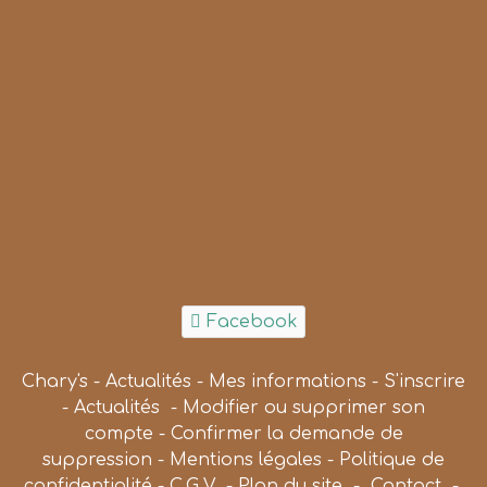
Facebook
Chary's
-
Actualités
-
Mes informations
-
S'inscrire
-
Actualités
-
Modifier ou supprimer son
compte
-
Confirmer la demande de
suppression
-
Mentions légales
-
Politique de
confidentialité
-
C.G.V
-
Plan du site
-
Contact
-