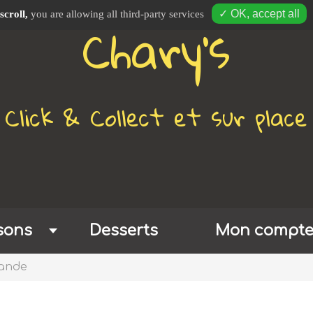
Chary's
✓ OK, accept all
scroll,
you are allowing all third-party services
Click & Collect et sur place
sons
Desserts
Mon compt
ande