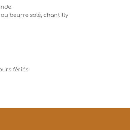
ande.
au beurre salé, chantilly
ours fériés