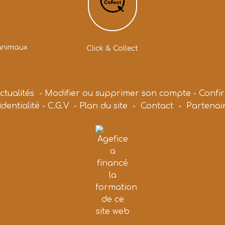
animaux
Click & Collect
ctualités
-
Modifier ou supprimer son compte
-
Confi
identialité
-
C.G.V
-
Plan du site
-
Contact
-
Partenai